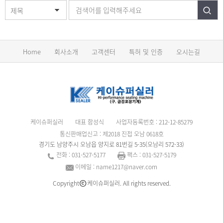
제목
Home
회사소개
고객센터
특허 및 인증
오시는길
케이슈퍼실러
대표 함성식
사업자등록번호 : 212-12-85279
통신판매업신고 : 제2018 진접 오남 0618호
경기도 남양주시 오남읍 양지로 81번길 5-35(오남리 572-33)
전화 : 031-527-5177
팩스 : 031-527-5179
이메일 : name1217@naver.com
Copyright
케이슈퍼실러. All rights reserved.