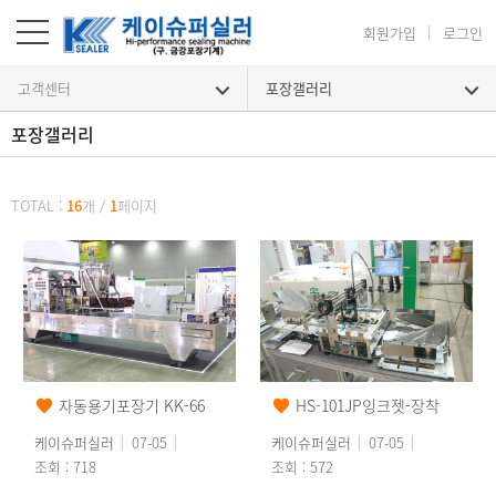
회원가입
로그인
고객센터
포장갤러리
포장갤러리
포장갤러리
TOTAL :
16
개
/
1
페이지
자동용기포장기 KK-66
HS-101JP잉크젯-장착
케이슈퍼실러
07-05
케이슈퍼실러
07-05
조회 : 718
조회 : 572