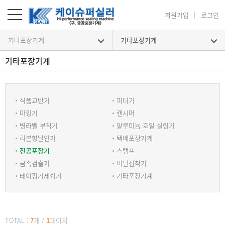
회원가입
로그인
기타포장기계
기타포장기계
기타포장기계
기타포장기계
식품교반기
피더기
마킹기
캔시머
병라벨 부착기
알루미늄 호일 실링기
리본형날인기
택배포장기계
진공포장기
스탬프
금속검출기
비닐접착기
테이핑기제함기
기타포장기계
TOTAL :
7
개
/
1
페이지