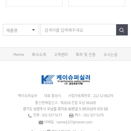
제품명
Home
회사소개
고객센터
특허 및 인증
오시는길
케이슈퍼실러
대표 함성식
사업자등록번호 : 212-12-85279
통신판매업신고 : 제2018 진접 오남 0618호
경기도 남양주시 오남읍 양지로 81번길 5-35(오남리 572-33)
전화 : 031-527-5177
팩스 : 031-527-5179
이메일 : name1217@naver.com