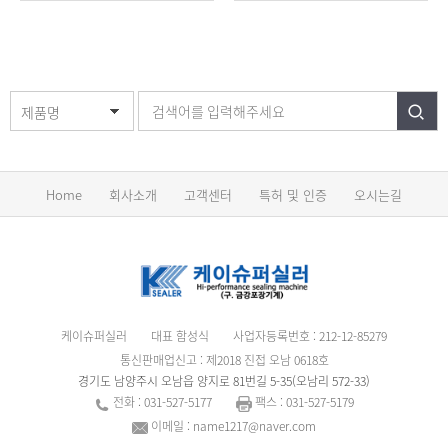
제품명
Home
회사소개
고객센터
특허 및 인증
오시는길
케이슈퍼실러
대표 함성식
사업자등록번호 : 212-12-85279
통신판매업신고 : 제2018 진접 오남 0618호
경기도 남양주시 오남읍 양지로 81번길 5-35(오남리 572-33)
전화 : 031-527-5177
팩스 : 031-527-5179
이메일 : name1217@naver.com