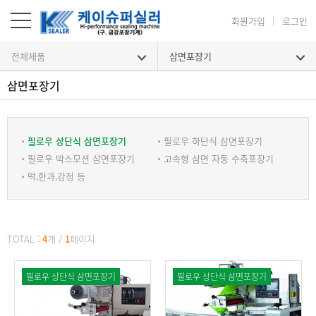
회원가입
로그인
전체제품
삼면포장기
삼면포장기
삼면포장기
필로우 상단식 삼면포장기
필로우 하단식 삼면포장기
필로우 박스모션 삼면포장기
고속형 삼면 자동 수축포장기
떡,한과,강정 등
TOTAL :
4
개
/
1
페이지
필로우 상단식 삼면포장기
필로우 상단식 삼면포장기