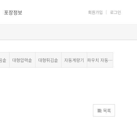
포장정보
회원가입
로그인
음솥
대형압력솥
대형튀김솥
자동계량기
파우치 자동포장기계
목록