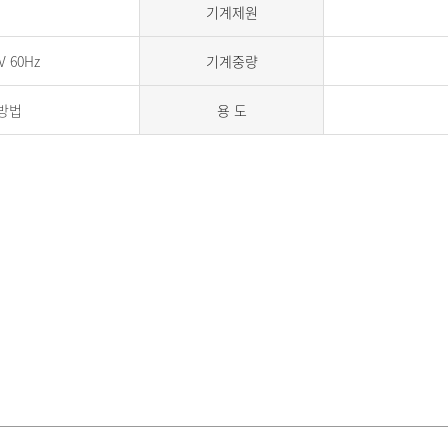
기계제원
V 60Hz
기계중량
방법
용 도