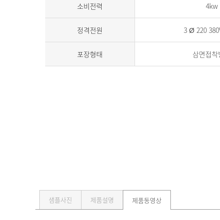
소비전력
4kw
정격전원
3 Ø 220 380
포장형태
삼면접착
샘플사진
제품설명
제품동영상