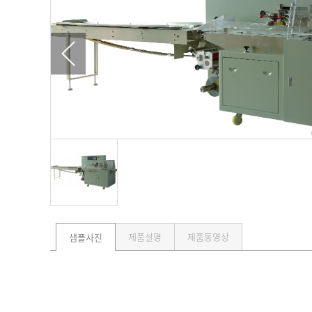
제품설명
제품동영상
샘플사진