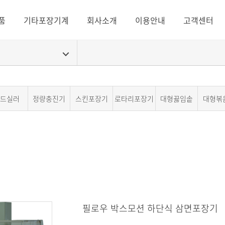
품
기타포장기계
회사소개
이용안내
고객센터
드실러
정량충진기
스킨포장기
로타리포장기
대형끓임솥
대형볶
필로우 박스모션 하단식 삼면포장기